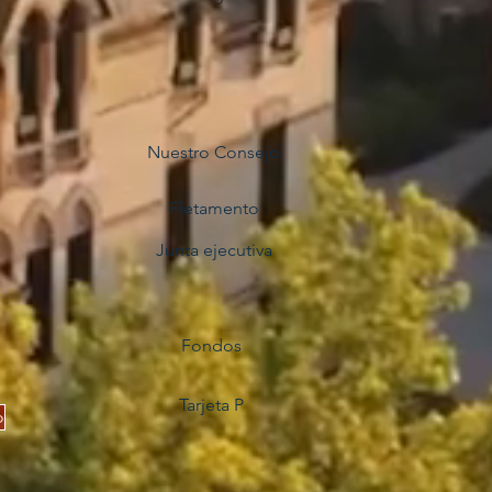
Nuestro Consejo
Fletamento
Junta ejecutiva
Fondos
Tarjeta P
o