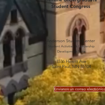
Student Congress
Anderson Student Center
Student Activities & Lea
dership
Development Suite
1536 Hewitt Ave
Saint Paul, MN 55104
Envíanos un correo electrónic