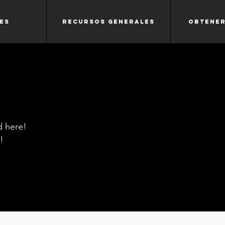
es
Recursos generales
Obtener
y
nd here!
!