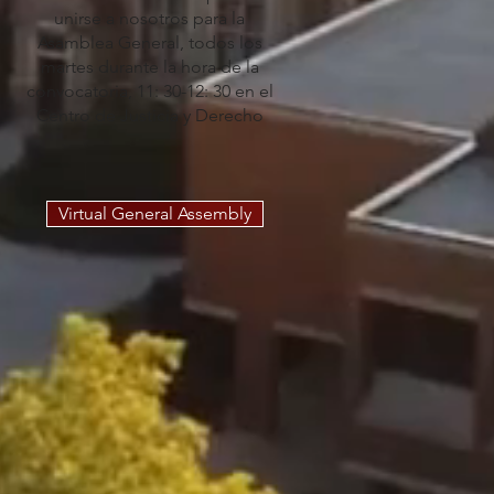
unirse a nosotros para la
Asamblea General, todos los
martes durante la hora de la
convocatoria, 11: 30-12: 30 en el
Centro de Justicia y
Derecho
Virtual General Assembly