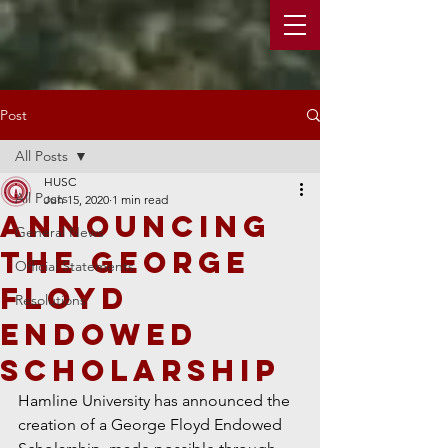
Post
All Posts
HUSC
All Posts
Jun 15, 2020
1 min read
Announcing
General News
the George
Official Statements
Floyd
Resolutions
Endowed
Scholarship
Hamline University has announced the 
creation of a George Floyd Endowed 