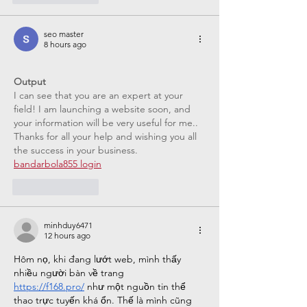
seo master
8 hours ago
Output
I can see that you are an expert at your 
field! I am launching a website soon, and 
your information will be very useful for me.. 
Thanks for all your help and wishing you all 
the success in your business. 
bandarbola855 login
Like
Reply
minhduy6471
12 hours ago
Hôm nọ, khi đang lướt web, mình thấy 
nhiều người bàn về trang 
https://f168.pro/
 như một nguồn tin thể 
thao trực tuyến khá ổn. Thế là mình cũng 