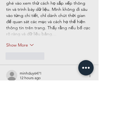
ghé vào xem thử cách họ sắp xếp thông 
tin và trình bày dữ liệu. Mình không đi sâu 
vào từng chi tiết, chỉ dành chút thời gian 
để quan sát các mục và cách họ thể hiện 
thông tin trên trang. Thấy rằng nếu bố cục 
rõ ràng và dữ liệu bảng…
Show More
Like
Reply
minhduy6471
12 hours ago
Mình vô tình đọc được một số chia sẻ về 
https://cm88seo.com/
 nên cũng vào tham 
khảo thử. Sau khi xem qua vài chuyên mục, 
mình thấy giao diện được sắp xếp khá 
ngăn nắp, nội dung phân chia rõ ràng và 
dễ quan sát. Các thao tác trên trang khá 
đơn giản, chuyển mục thuận tiện và tổng 
thể mang lại cảm giác trải nghiệm tương 
đối ổn.