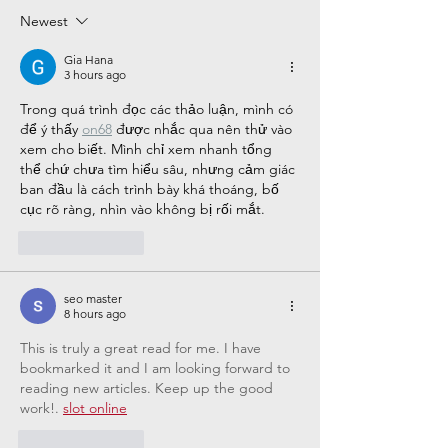
Information
Informa
Newest
& Curfew
Gia Hana
3 hours ago
Trong quá trình đọc các thảo luận, mình có 
để ý thấy 
on68
 được nhắc qua nên thử vào 
xem cho biết. Mình chỉ xem nhanh tổng 
thể chứ chưa tìm hiểu sâu, nhưng cảm giác 
ban đầu là cách trình bày khá thoáng, bố 
cục rõ ràng, nhìn vào không bị rối mắt.
Like
Reply
seo master
8 hours ago
This is truly a great read for me. I have 
bookmarked it and I am looking forward to 
reading new articles. Keep up the good 
work!. 
slot online
Like
Reply