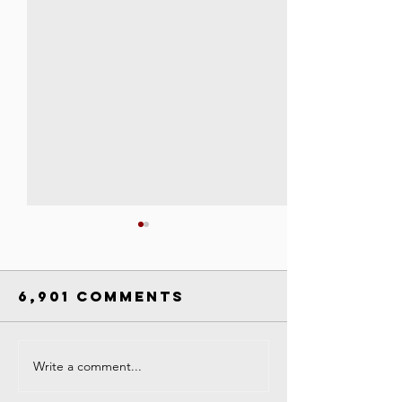
6,901 Comments
Write a comment...
Campus
COVID-19
Closure
Respons