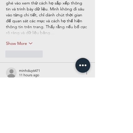
ghé vào xem thử cách họ sắp xếp thông 
tin và trình bày dữ liệu. Mình không đi sâu 
vào từng chi tiết, chỉ dành chút thời gian 
để quan sát các mục và cách họ thể hiện 
thông tin trên trang. Thấy rằng nếu bố cục 
rõ ràng và dữ liệu bảng…
Show More
Like
Reply
minhduy6471
11 hours ago
Mình vô tình đọc được một số chia sẻ về 
https://cm88seo.com/
 nên cũng vào tham 
khảo thử. Sau khi xem qua vài chuyên mục, 
mình thấy giao diện được sắp xếp khá 
ngăn nắp, nội dung phân chia rõ ràng và 
dễ quan sát. Các thao tác trên trang khá 
đơn giản, chuyển mục thuận tiện và tổng 
thể mang lại cảm giác trải nghiệm tương 
đối ổn.