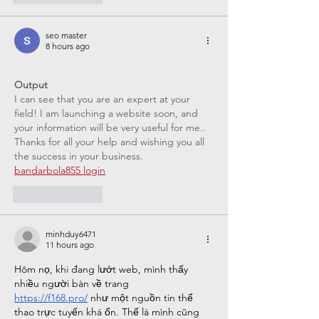
seo master
8 hours ago
Output
I can see that you are an expert at your 
field! I am launching a website soon, and 
your information will be very useful for me.. 
Thanks for all your help and wishing you all 
the success in your business. 
bandarbola855 login
Like
Reply
minhduy6471
11 hours ago
Hôm nọ, khi đang lướt web, mình thấy 
nhiều người bàn về trang 
https://f168.pro/
 như một nguồn tin thể 
thao trực tuyến khá ổn. Thế là mình cũng 