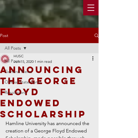
Post
All Posts
HUSC
All Posts
Jun 15, 2020
1 min read
Announcing
General News
the George
Official Statements
Floyd
Resolutions
Endowed
Scholarship
Hamline University has announced the 
creation of a George Floyd Endowed 