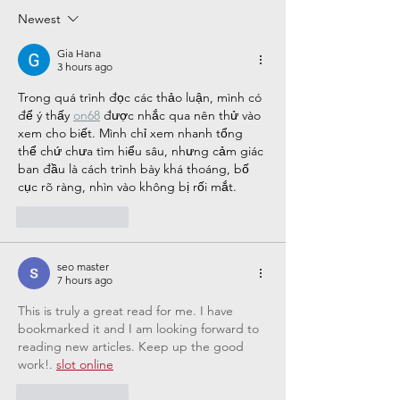
Information
Informa
Newest
& Curfew
Gia Hana
3 hours ago
Trong quá trình đọc các thảo luận, mình có 
để ý thấy 
on68
 được nhắc qua nên thử vào 
xem cho biết. Mình chỉ xem nhanh tổng 
thể chứ chưa tìm hiểu sâu, nhưng cảm giác 
ban đầu là cách trình bày khá thoáng, bố 
cục rõ ràng, nhìn vào không bị rối mắt.
Like
Reply
seo master
7 hours ago
This is truly a great read for me. I have 
bookmarked it and I am looking forward to 
reading new articles. Keep up the good 
work!. 
slot online
Like
Reply