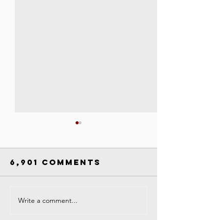
6,901 Comments
Write a comment...
Campus
COVID-19
Closure
Respons