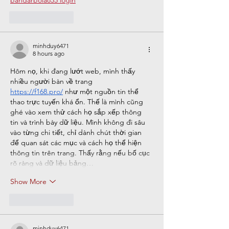
bandarbola855 login
Like
Reply
minhduy6471
8 hours ago
Hôm nọ, khi đang lướt web, mình thấy 
nhiều người bàn về trang 
https://f168.pro/
 như một nguồn tin thể 
thao trực tuyến khá ổn. Thế là mình cũng 
ghé vào xem thử cách họ sắp xếp thông 
tin và trình bày dữ liệu. Mình không đi sâu 
vào từng chi tiết, chỉ dành chút thời gian 
để quan sát các mục và cách họ thể hiện 
thông tin trên trang. Thấy rằng nếu bố cục 
rõ ràng và dữ liệu bảng…
Show More
Like
Reply
minhduy6471