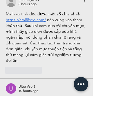
8 hours ago
Mình vô tình đọc được một số chia sẻ về 
https://cm88seo.com/
 nên cũng vào tham 
khảo thử. Sau khi xem qua vài chuyên mục, 
mình thấy giao diện được sắp xếp khá 
ngăn nắp, nội dung phân chia rõ ràng và 
dễ quan sát. Các thao tác trên trang khá 
đơn giản, chuyển mục thuận tiện và tổng 
thể mang lại cảm giác trải nghiệm tương 
đối ổn.
Like
Reply
Ultra Veo 3
10 hours ago
Tôi khá thích những bài viết giới thiệu nền 
tảng giải trí được trình bày ngắn gọn, vì chỉ 
cần vài phút đọc trên điện thoại là có thể 
hiểu được nội dung chính. Bài viết này có 
cách sắp xếp khá hợp lý khi phần nhắc đến 
KK55
 xuất hiện ở giữa bài, giúp bố cục tự 