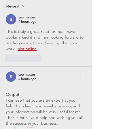
Information
Informa
Newest
& Curfew
seo master
4 hours ago
This is truly a great read for me. I have 
bookmarked it and I am looking forward to 
reading new articles. Keep up the good 
work!. 
slot online
Like
Reply
seo master
4 hours ago
Output
I can see that you are an expert at your 
field! I am launching a website soon, and 
your information will be very useful for me.. 
Thanks for all your help and wishing you all 
the success in your business. 