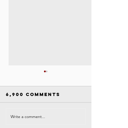
6,900 Comments
Write a comment...
Campus
COVID-19
Closure
Respons