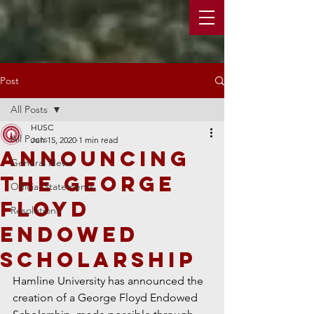
Post
All Posts
HUSC
All Posts
Jun 15, 2020
1 min read
Announcing
General News
the George
Official Statements
Floyd
Resolutions
Endowed
Scholarship
Hamline University has announced the 
creation of a George Floyd Endowed 